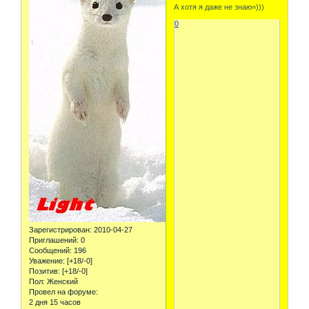
А хотя я даже не знаю=)))
0
Зарегистрирован
: 2010-04-27
Приглашений:
0
Сообщений:
196
Уважение:
[+18/-0]
Позитив:
[+18/-0]
Пол:
Женский
Провел на форуме:
2 дня 15 часов