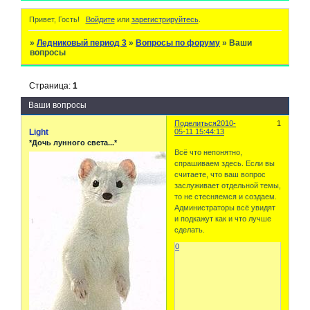
Привет, Гость!
Войдите
или
зарегистрируйтесь
.
»
Ледниковый период 3
»
Вопросы по форуму
»
Ваши
вопросы
Страница:
1
Ваши вопросы
Поделиться
2010-
1
Light
05-11 15:44:13
*Дочь лунного света...*
Всё что непонятно,
спрашиваем здесь. Если вы
считаете, что ваш вопрос
заслуживает отдельной темы,
то не стесняемся и создаем.
Администраторы всё увидят
и подкажут как и что лучше
сделать.
0