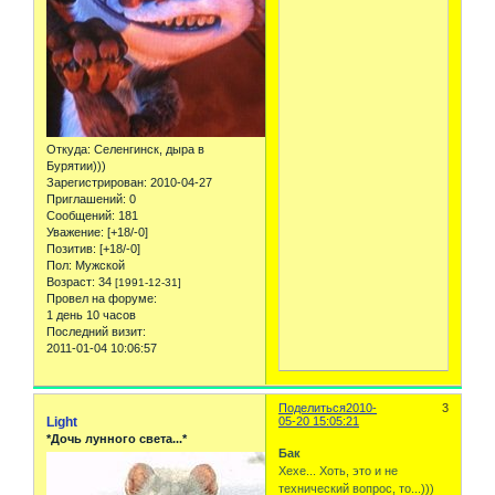
Откуда:
Селенгинск, дыра в
Бурятии)))
Зарегистрирован
: 2010-04-27
Приглашений:
0
Сообщений:
181
Уважение:
[+18/-0]
Позитив:
[+18/-0]
Пол:
Мужской
Возраст:
34
[1991-12-31]
Провел на форуме:
1 день 10 часов
Последний визит:
2011-01-04 10:06:57
Поделиться
2010-
3
Light
05-20 15:05:21
*Дочь лунного света...*
Бак
Хехе... Хоть, это и не
технический вопрос, то...)))