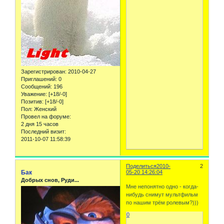
Зарегистрирован
: 2010-04-27
Приглашений:
0
Сообщений:
196
Уважение:
[+18/-0]
Позитив:
[+18/-0]
Пол:
Женский
Провел на форуме:
2 дня 15 часов
Последний визит:
2011-10-07 11:58:39
Поделиться
2010-
2
Бак
05-20 14:26:04
Добрых снов, Руди...
Мне непонятно одно - когда-
нибудь снимут мультфильм
по нашим трём ролевым?)))
0